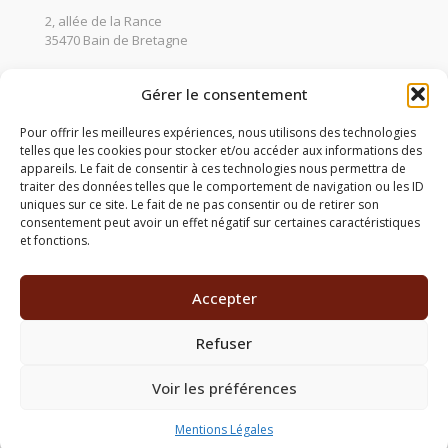
2, allée de la Rance
35470 Bain de Bretagne
02 99 47 99 99
Gérer le consentement
contact.bdb@compagnonsdessaisons.com
Pour offrir les meilleures expériences, nous utilisons des technologies
telles que les cookies pour stocker et/ou accéder aux informations des
appareils. Le fait de consentir à ces technologies nous permettra de
traiter des données telles que le comportement de navigation ou les ID
Suivez-nous
uniques sur ce site. Le fait de ne pas consentir ou de retirer son
consentement peut avoir un effet négatif sur certaines caractéristiques
et fonctions.
Accepter
Refuser
© 2023 Les Compagnons des Saisons | Tous droits
réservés |
Mentions Légales.
Voir les préférences
Mentions Légales